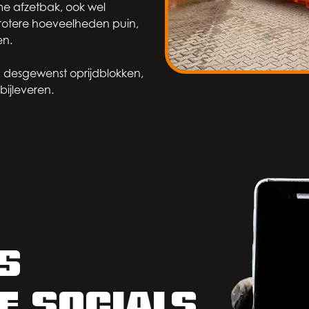
me afzetbak, ook wel
grotere hoeveelheden puin,
en.
 desgewenst oprijdblokken,
bijleveren.
S
e socials