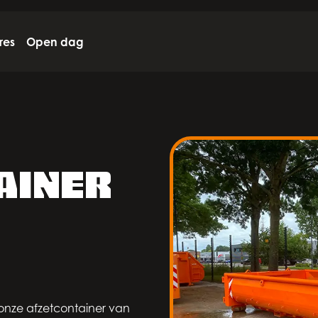
res
Open dag
ainer
 onze afzetcontainer van